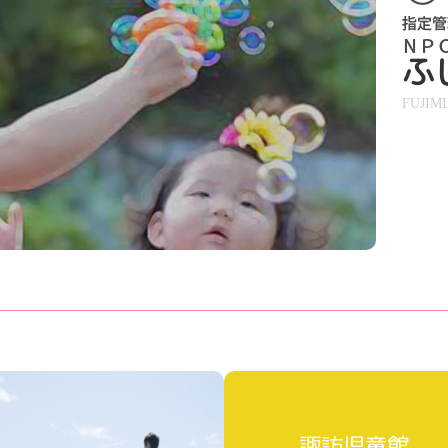
ふ
FUJIM
諏訪児童館