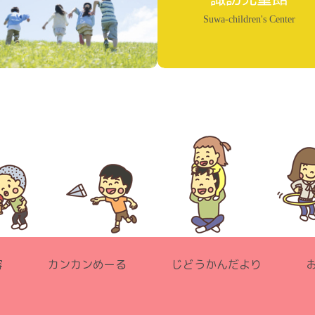
Suwa-children's Center
容
カンカンめーる
じどうかんだより