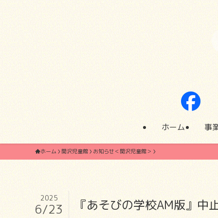
ホーム
事
ホーム
関沢児童館
お知らせ＜関沢児童館＞
2025
『あそびの学校AM版』中
6/23