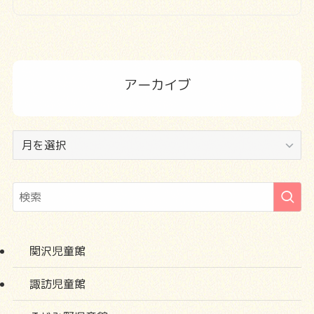
アーカイブ
ア
ー
カ
イ
ブ
関沢児童館
諏訪児童館