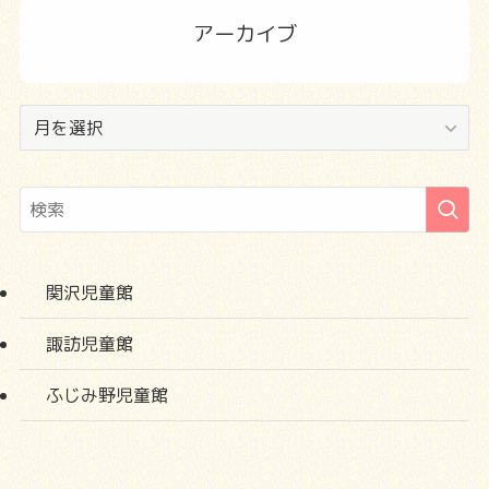
アーカイブ
ア
ー
カ
イ
ブ
関沢児童館
諏訪児童館
ふじみ野児童館