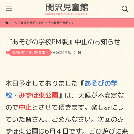
ホーム
関沢児童館
お知らせ＜関沢児童館＞
『あそびの学校PM版』中止のお知らせ
お知らせ＜関沢児童館＞
2026年5月21日
本日予定しておりました『
あそびの学
校・
みずほ東公園
』は、天候が不安定な
ので
中止
とさせて頂きます。楽しみにし
ていた皆さん、ごめんなさい。次回のみ
ずほ東公園は6月４日です。ぜひ遊びに来