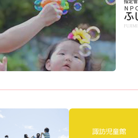
ふ
FUJIM
諏訪児童館