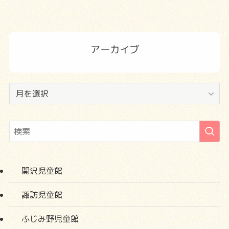
アーカイブ
ア
ー
カ
イ
ブ
関沢児童館
諏訪児童館
ふじみ野児童館