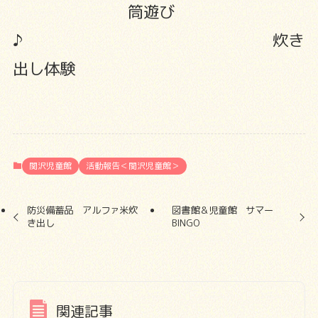
筒遊び
♪ 炊き
出し体験
関沢児童館
活動報告＜関沢児童館＞
防災備蓄品 アルファ米炊
図書館＆児童館 サマー
き出し
BINGO
関連記事