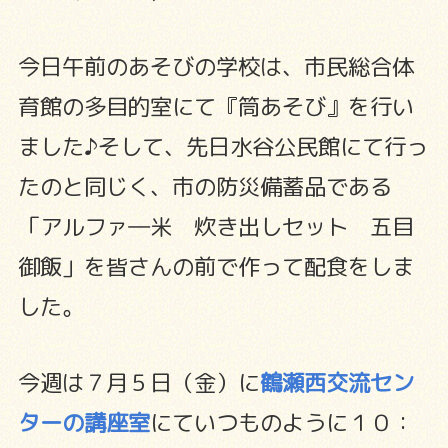
今日午前のあそびの学校は、市民総合体
育館の多目的室にて『筒あそび』を行い
ました♪そして、先日水谷公民館にて行っ
たのと同じく、市の防災備蓄品である
「アルファ―米 炊き出しセット 五目
御飯」を皆さんの前で作って配食をしま
した。
今週は７月５日（金）に
鶴瀬西交流セン
ターの講座室
にていつものように１０：