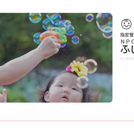
ふ
FUJIM